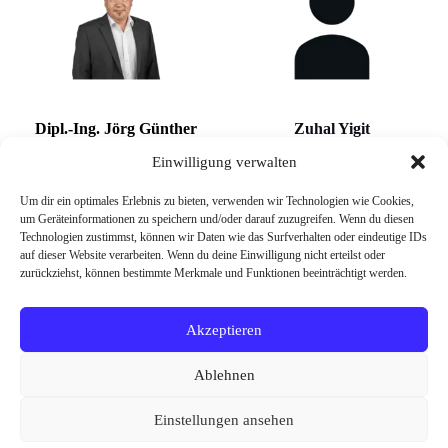
Dipl.-Ing. Jörg Günther
Zuhal Yigit
Projektleiter JOBvision-Projekt
Projektmanagerin JOBvision-
Einwilligung verwalten
CORE 4.0
Projekt CORE 4.0
Geschäftsführer gemeinnützige
Ansprechpartnerin Praktikum
KIMW Qualifizierungs-GmbH
Kunststoff-Institut
Um dir ein optimales Erlebnis zu bieten, verwenden wir Technologien wie Cookies,
um Geräteinformationen zu speichern und/oder darauf zuzugreifen. Wenn du diesen
Technologien zustimmst, können wir Daten wie das Surfverhalten oder eindeutige IDs
auf dieser Website verarbeiten. Wenn du deine Einwilligung nicht erteilst oder
zurückziehst, können bestimmte Merkmale und Funktionen beeinträchtigt werden.
Akzeptieren
Ablehnen
Einstellungen ansehen