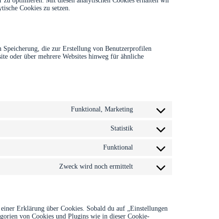
 zu optimieren. Mit diesen analytischen Cookies erhalten wir
ytische Cookies zu setzen.
 Speicherung, die zur Erstellung von Benutzerprofilen
te oder über mehrere Websites hinweg für ähnliche
Funktional, Marketing
Consent
to
service
Statistik
Consent
google-
to
recaptcha
service
Funktional
Consent
google-
to
analytics
service
Zweck wird noch ermittelt
Consent
complianz
to
service
sonstiges
 einer Erklärung über Cookies. Sobald du auf „Einstellungen
tegorien von Cookies und Plugins wie in dieser Cookie-